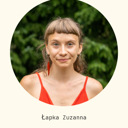
Ł
apka Zuzanna