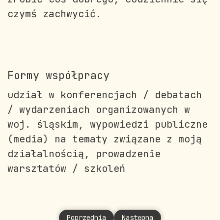
czymś zachwycić.
Formy współpracy
udział w konferencjach / debatach
/ wydarzeniach organizowanych w
woj. śląskim, wypowiedzi publiczne
(media) na tematy związane z moją
działalnością, prowadzenie
warsztatów / szkoleń
Poprzednia strona: Muszyńska Agata
Następna strona: Nandzik 
Poprzednia
Następna