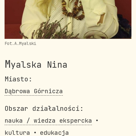
Fot.A.Myalski
M
yalska Nina
Miasto:
Dąbrowa Górnicza
Obszar działalności:
nauka / wiedza ekspercka
kultura
edukacja