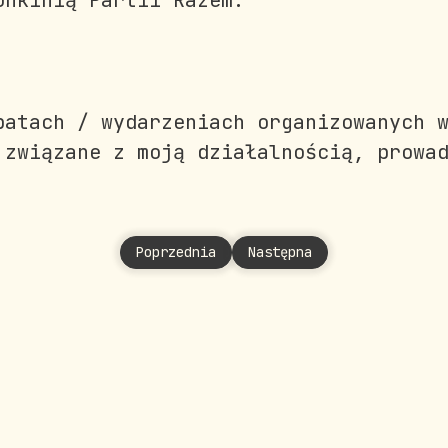
onkinią Partii Razem.
batach / wydarzeniach organizowanych 
 związane z moją działalnością, prowa
Poprzednia strona: Stronciwilk Agata
Następna strona: Surma Jo
Poprzednia
Następna