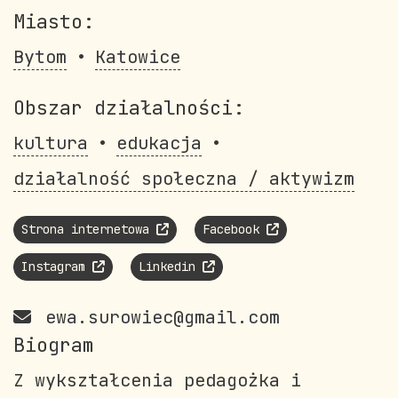
Miasto:
Bytom
Katowice
Obszar działalności:
kultura
edukacja
działalność społeczna / aktywizm
Strona internetowa
Facebook
Instagram
Linkedin
ewa.surowiec@gmail.com
Biogram
Z wykształcenia pedagożka i