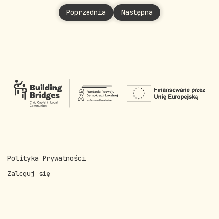
Poprzednia strona: Surma Joanna
Następna strona: Szafarcz
Poprzednia
Następna
Polityka Prywatności
Zaloguj się