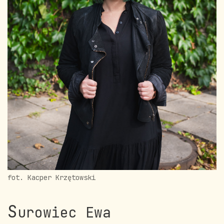
fot. Kacper Krzętowski
S
urowiec Ewa