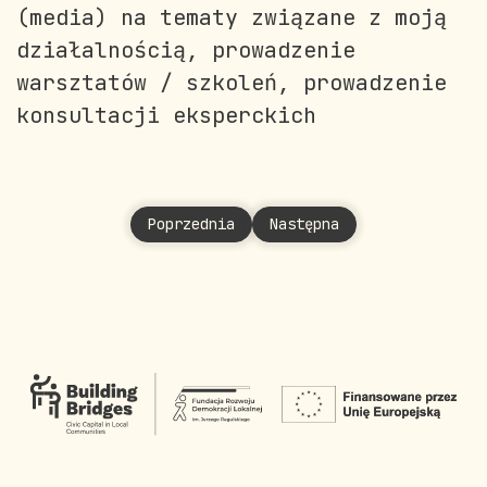
(media) na tematy związane z moją
działalnością, prowadzenie
warsztatów / szkoleń, prowadzenie
konsultacji eksperckich
Poprzednia strona: Naumowicz Joanna
Następna strona: Nowak-Tr
Poprzednia
Następna