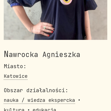
N
awrocka Agnieszka
Miasto:
Katowice
Obszar działalności:
nauka / wiedza ekspercka
kultura
edukacja