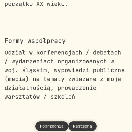
początku XX wieku.
Formy współpracy
udział w konferencjach / debatach
/ wydarzeniach organizowanych w
woj. śląskim, wypowiedzi publiczne
(media) na tematy związane z moją
działalnością, prowadzenie
warsztatów / szkoleń
Poprzednia strona: Wieczorek Magdalena
Następna strona: Wołoch A
Poprzednia
Następna