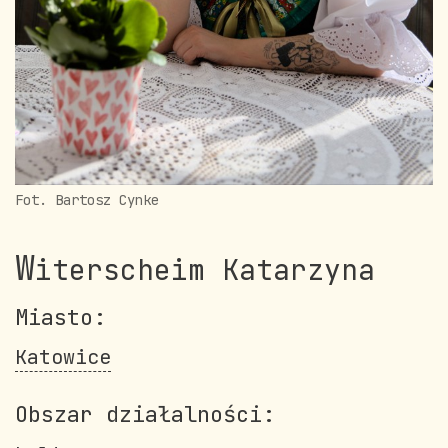
Fot. Bartosz Cynke
W
iterscheim Katarzyna
Miasto:
Katowice
Obszar działalności: