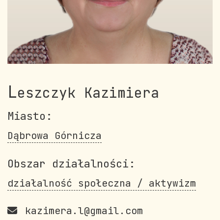
L
eszczyk Kazimiera
Miasto:
Dąbrowa Górnicza
Obszar działalności:
działalność społeczna / aktywizm
kazimera.l@gmail.com