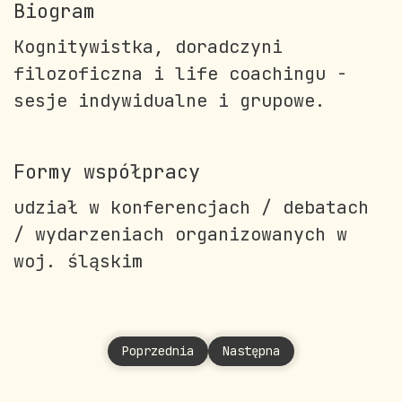
Biogram
Kognitywistka, doradczyni
filozoficzna i life coachingu -
sesje indywidualne i grupowe.
Formy współpracy
udział w konferencjach / debatach
/ wydarzeniach organizowanych w
woj. śląskim
Poprzednia strona: Lejawka Renata
Następna strona: Lichecka
Poprzednia
Następna