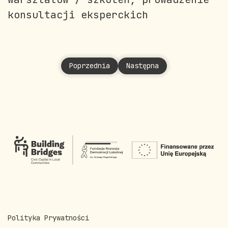
konsultacji eksperckich
Poprzednia strona: Czuma Sitek Joanna
Następna strona: Dobrowol
Poprzednia
Następna
Polityka Prywatności