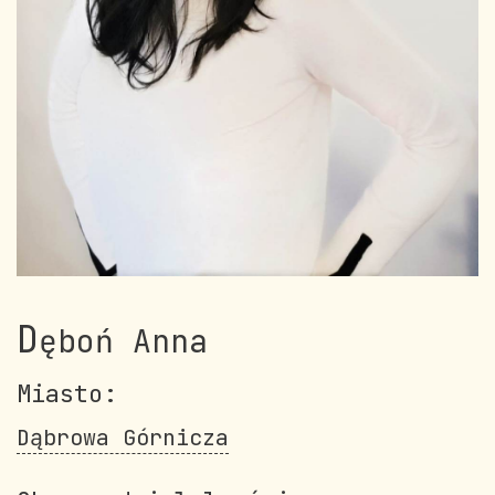
D
ęboń Anna
Miasto:
Dąbrowa Górnicza