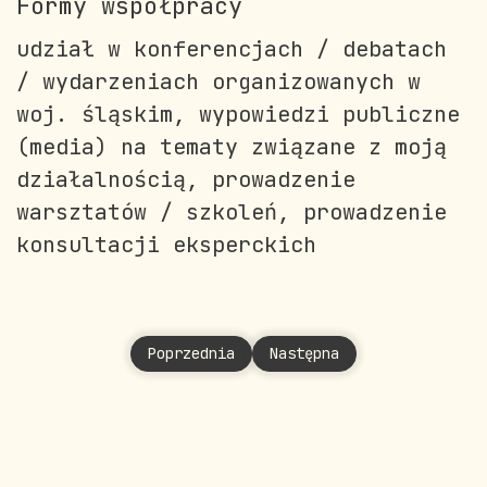
Formy współpracy
udział w konferencjach / debatach
/ wydarzeniach organizowanych w
woj. śląskim, wypowiedzi publiczne
(media) na tematy związane z moją
działalnością, prowadzenie
warsztatów / szkoleń, prowadzenie
konsultacji eksperckich
Poprzednia strona: Cicha Karina
Następna strona: Czuma Si
Poprzednia
Następna